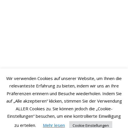
📍 Delray Beach, Florida, U.S.A.
HAST DU EIN PROJEKT?
Jetzt Chat starten oder Termin vereinbaren für eine
kostenlose Erstberatung
!
Jetzt Chatten
Wir verwenden Cookies auf unserer Website, um Ihnen die
relevanteste Erfahrung zu bieten, indem wir uns an Ihre
Kostenlose Beratung buchen
oder
Präferenzen erinnern und Besuche wiederholen. Indem Sie
auf „Alle akzeptieren“ klicken, stimmen Sie der Verwendung
ALLER Cookies zu. Sie können jedoch die „Cookie-
Einstellungen“ besuchen, um eine kontrollierte Einwilligung
English
Allgemeine Geschäftsbedingungen
zu erteilen.
Mehr lesen
Cookie Einstellungen